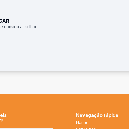
UGAR
 e consiga a melhor
eis
Navegação rápida
76
Home