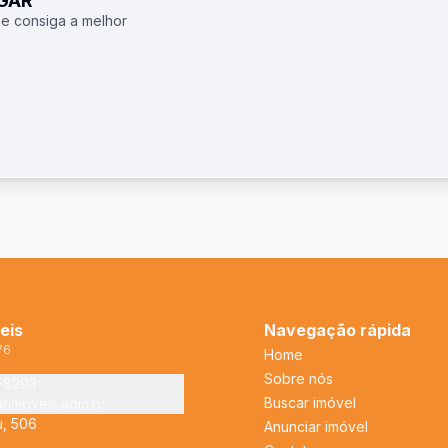
UGAR
 e consiga a melhor
eis
Navegação rápida
76
Home
Sobre nós
2-8293
Buscar imóvel
arimoveis.adm.br
u, 506
Anunciar imóvel