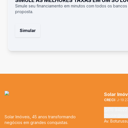
SIMULE AS MELHORES TAXAS EM UM SÓ L
Simule seu financiamento em minutos com todos os bancos
proposta.
Simular
Solar Imóv
CRECI:
J-19.2
(11) 9402
solar@sol
Solar Imóveis, 45 anos transformando
Av. Boturuss
negócios em grandes conquistas.