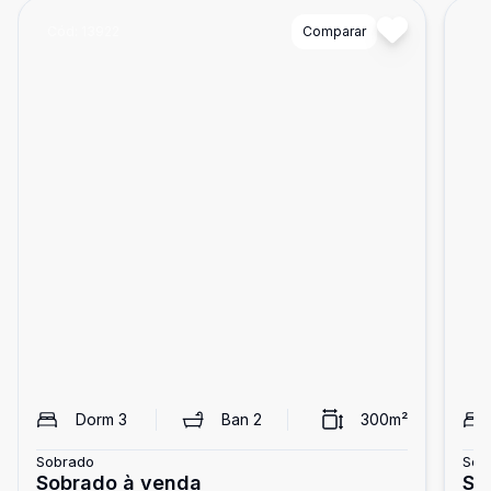
Cód:
13922
Comparar
Có
Dorm
3
Ban
2
300
m²
Sobrado
Sob
Sobrado à venda
SO