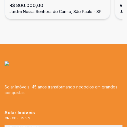
R$ 800.000,00
R$
Jardim Nossa Senhora do Carmo, São Paulo - SP
Jar
Solar Imóveis, 45 anos transformando negócios em grandes
conquistas.
Solar Imóveis
CRECI:
J-19.276