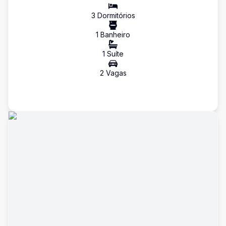
3
Dormitório
s
1
Banheiro
1
Suíte
2
Vaga
s