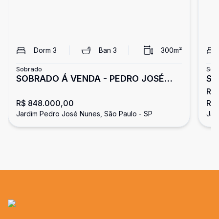
Dorm
3
Ban
3
300
m²
Sobrado
Sob
SOBRADO Á VENDA - PEDRO JOSÉ
SO
R$ 
NUNES
R$ 848.000,00
R$
Jardim Pedro José Nunes, São Paulo - SP
Jar