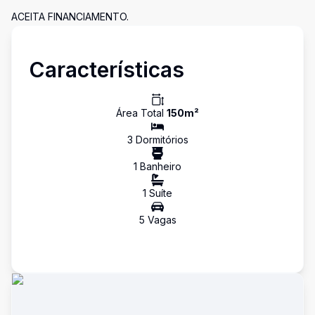
ACEITA FINANCIAMENTO.
Características
Área Total
150
m²
3
Dormitório
s
1
Banheiro
1
Suíte
5
Vaga
s