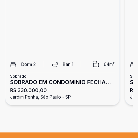
Dorm
2
Ban
1
64
m²
Sobrado
Sob
SOBRADO EM CONDOMINIO FECHADO
SO
R$ 330.000,00
R$
Á VENDA - JARDIM PENHA
Jardim Penha, São Paulo - SP
Jar