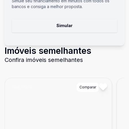
Simule seu financiamento em minutos com todos os
bancos e consiga a melhor proposta.
Simular
Imóveis semelhantes
Confira imóveis semelhantes
Cód:
17073
Comparar
Có