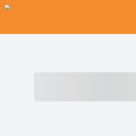
----- ----- -- -
- ------