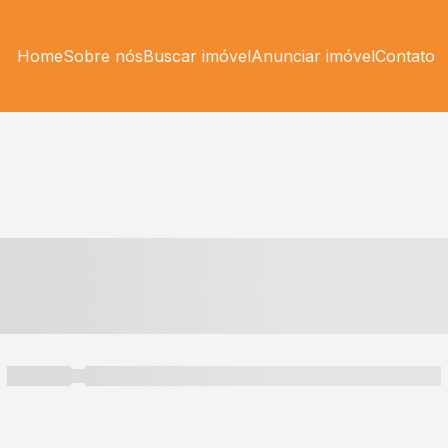
Home
Sobre nós
Buscar imóvel
Anunciar imóvel
Contato
----- ---- ---- -- ----
----- -----
----- ----- -- ------ ---- ---- -- ----- ----- ----- --- ------