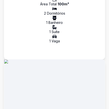
Área Total
100
m²
2
Dormitório
s
1
Banheiro
1
Suíte
1
Vaga