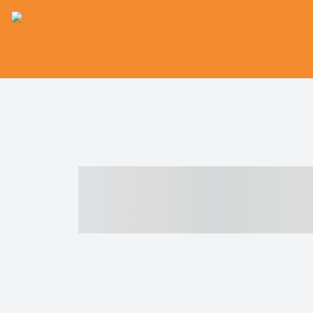
----- ----- -- -
- ------