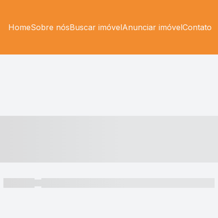
Home
Sobre nós
Buscar imóvel
Anunciar imóvel
Contato
----- ---- ---- -- ----
----- -----
----- ----- -- ------ ---- ---- -- ----- ----- ----- --- ------