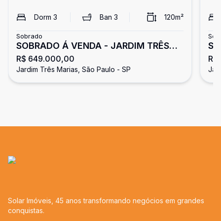
Dorm
3
Ban
3
120
m²
Sobrado
Sob
SOBRADO Á VENDA - JARDIM TRÊS
SOB
R$ 649.000,00
R$
MARIAS
MA
Jardim Três Marias, São Paulo - SP
Jar
Solar Imóveis, 45 anos transformando negócios em grandes
conquistas.