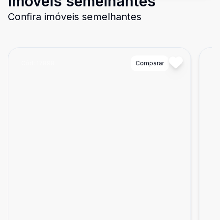
Imóveis semelhantes
Confira imóveis semelhantes
Cód:
17898
Comparar
Có