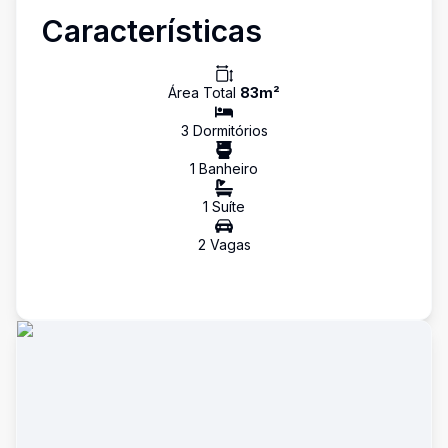
Características
Área Total
83
m²
3
Dormitório
s
1
Banheiro
1
Suíte
2
Vaga
s