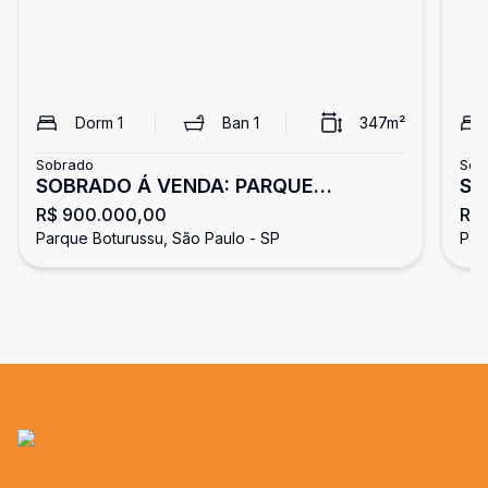
Dorm
1
Ban
1
347
m²
Sobrado
Sob
SOBRADO Á VENDA: PARQUE
SO
R$ 900.000,00
R$
BOTURUSSU
BO
Parque Boturussu, São Paulo - SP
Par