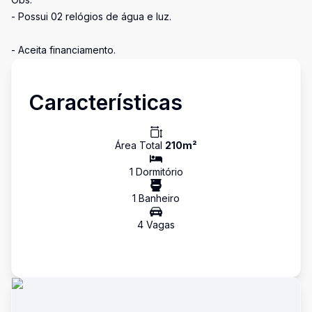
- Possui 02 relógios de água e luz.
- Aceita financiamento.
Características
Área Total
210
m²
1
Dormitório
1
Banheiro
4
Vaga
s