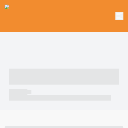
----- ----- -- ------ ---- ---- -- ----- -----
----- --- ------
----- -----
----- ----- -- ------ ---- ---- -- ----- ----- ----- --- ------