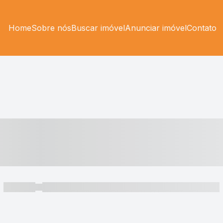
Home
Sobre nós
Buscar imóvel
Anunciar imóvel
Contato
----- ---- ---- -- ----
----- -----
----- ----- -- ------ ---- ---- -- ----- ----- ----- --- ------