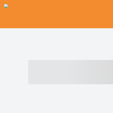
----- ----- -- -
- ------