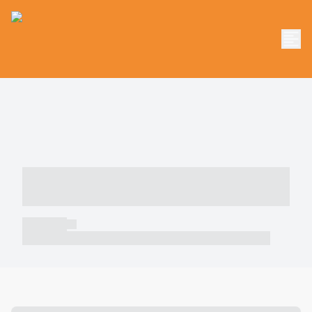
----- ----- -- ------ ---- ---- -- ----- -----
----- --- ------
----- -----
----- ----- -- ------ ---- ---- -- ----- ----- ----- --- ------