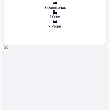
3
Dormitório
s
1
Suíte
7
Vaga
s