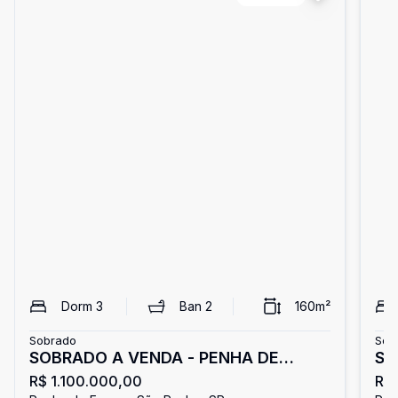
Dorm
3
Ban
2
160
m²
Sobrado
Sob
SOBRADO A VENDA - PENHA DE
SO
R$ 1.100.000,00
R$
FRANÇA
FR