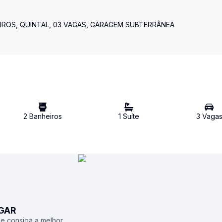
EIROS, QUINTAL, 03 VAGAS, GARAGEM SUBTERRÂNEA
2
Banheiro
s
1
Suíte
3
Vaga
UGAR
 e consiga a melhor