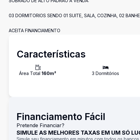
SOBRADO DE ALTO PADRÃO A VENDA:
03 DORMITORIOS SENDO 01 SUITE, SALA, COZINHA, 02 BANH
ACEITA FINANCIAMENTO
Características
Área Total
160
m²
3
Dormitório
s
Financiamento Fácil
Pretende Financiar?
SIMULE AS MELHORES TAXAS EM UM SÓ L
Simule seu financiamento em minutos com todos os bancos