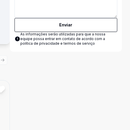
Enviar
As informações serão utilizadas para que a nossa
equipe possa entrar em contato de acordo com a
política de privacidade e termos de serviço
ious slide
Next slide
Cód:
16133
Comparar