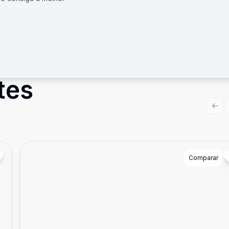
tes
Prev
Cód:
16134
Comparar