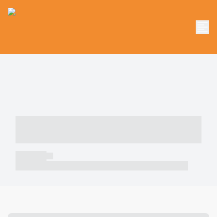
----- ----- -- ------ ---- ---- -- ----- -----
----- --- ------
----- -----
----- ----- -- ------ ---- ---- -- ----- ----- ----- --- ------