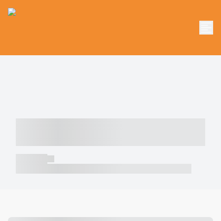
----- ----- -- ------ ---- ---- -- ----- -----
----- --- ------
----- -----
----- ----- -- ------ ---- ---- -- ----- ----- ----- --- ------