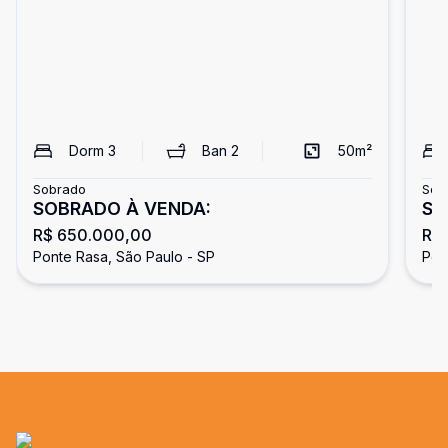
Dorm
3
Ban
2
50
m²
Sobrado
Sob
SOBRADO À VENDA:
SO
R$ 650.000,00
R$
Ponte Rasa, São Paulo - SP
Pon