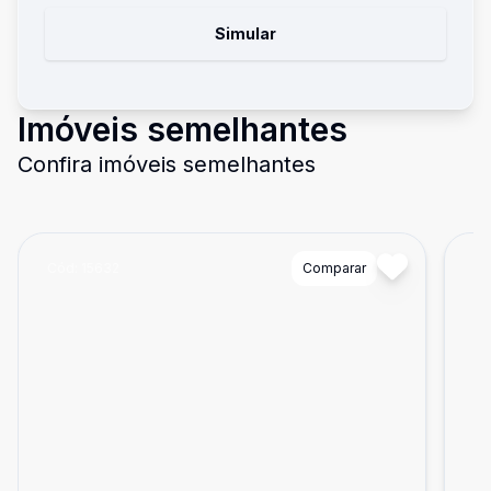
Simular
Imóveis semelhantes
Confira imóveis semelhantes
Cód:
15632
Comparar
Có