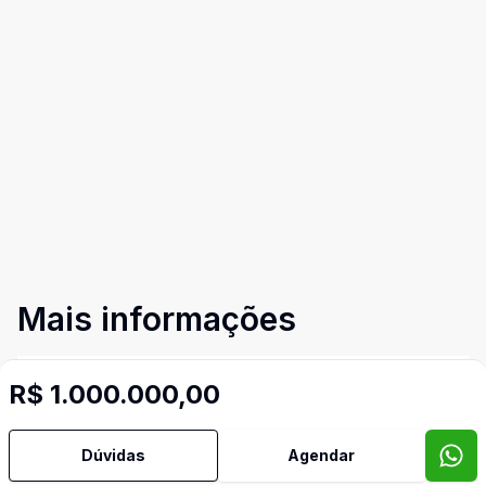
Mais informações
Ar Condicionado
R$ 1.000.000,00
Área de Serviço
Dúvidas
Agendar