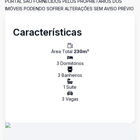
PORTAL SÃO FORNECIDOS PELOS PROPRIETÁRIOS DOS
IMÓVEIS PODENDO SOFRER ALTERAÇÕES SEM AVISO PRÉVIO
Características
Área Total
230
m²
3
Dormitório
s
3
Banheiro
s
1
Suíte
3
Vaga
s