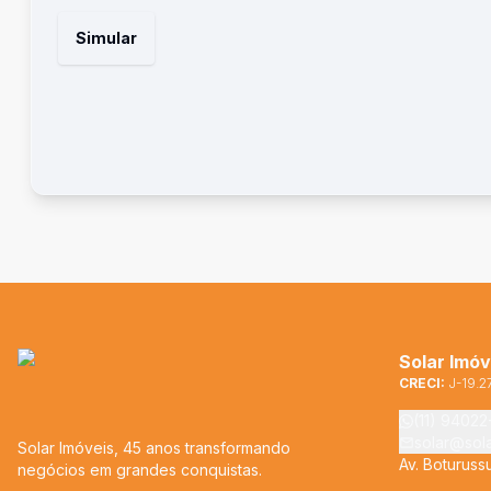
Simular
Solar Imóv
CRECI:
J-19.2
(11) 9402
solar@sol
Solar Imóveis, 45 anos transformando
Av. Boturuss
negócios em grandes conquistas.