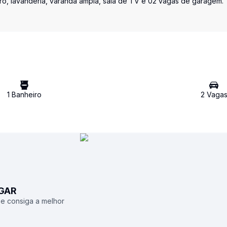
iro, lavanderia, varanda ampla, sala de TV e 02 vagas de garagem.
1
Banheiro
2
Vaga
UGAR
 e consiga a melhor