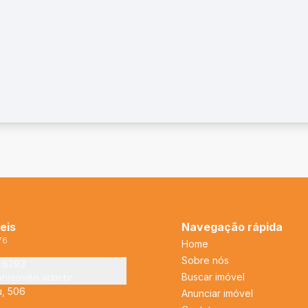
eis
Navegação rápida
76
Home
Sobre nós
2-8293
Buscar imóvel
arimoveis.adm.br
u, 506
Anunciar imóvel