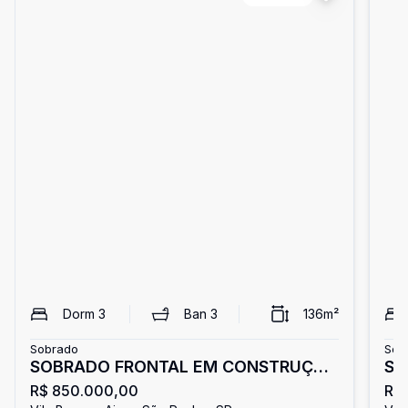
Dorm
3
Ban
3
136
m²
Sobrado
Sob
SOBRADO FRONTAL EM CONSTRUÇÃO
SOB
R$ 850.000,00
R$
A VENDA - VILA FIDELIS RIBEIRA (VILA
AI