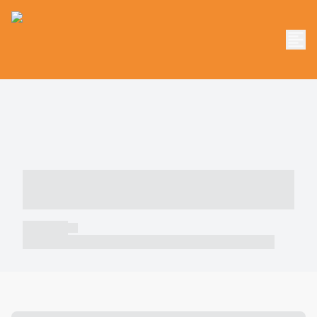
----- ----- -- ------ ---- ---- -- ----- -----
----- --- ------
----- -----
----- ----- -- ------ ---- ---- -- ----- ----- ----- --- ------