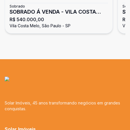
Sobrado
Sob
SOBRADO Á VENDA - VILA COSTA
SO
R$ 540.000,00
R$
MELO
ME
Vila Costa Melo, São Paulo - SP
Vil
Solar Imóveis, 45 anos transformando negócios em grandes
conquistas.
Solar Imóveis