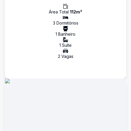
Área Total
112
m²
3
Dormitório
s
1
Banheiro
1
Suíte
2
Vaga
s