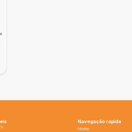
²
eis
Navegação rápida
76
Home