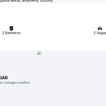
intal lateral, lavanderia, cozinha..
2
Banheiro
s
2
Vaga
UGAR
 e consiga a melhor