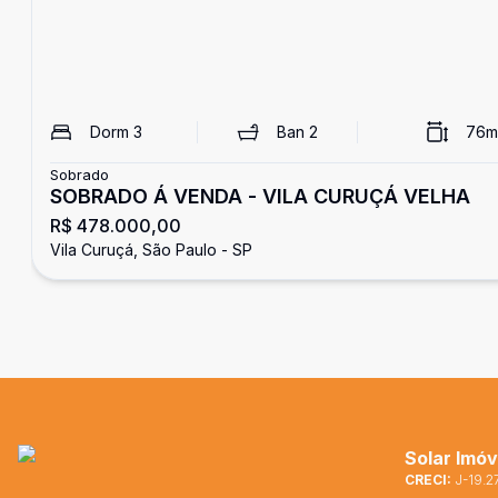
Dorm
3
Ban
2
76
m
Sobrado
SOBRADO Á VENDA - VILA CURUÇÁ VELHA
R$ 478.000,00
Vila Curuçá, São Paulo - SP
Solar Imóv
CRECI:
J-19.2