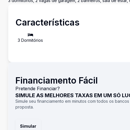
3 dormitórios, 2 vagas de garagem, 2 banheiros, sala de estar, qu
Características
3
Dormitório
s
Financiamento Fácil
Pretende Financiar?
SIMULE AS MELHORES TAXAS EM UM SÓ L
Simule seu financiamento em minutos com todos os bancos
proposta.
Simular