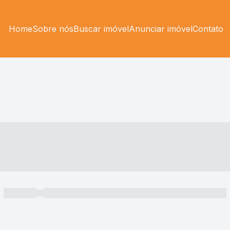
Home
Sobre nós
Buscar imóvel
Anunciar imóvel
Contato
----- ---- ---- -- ----
----- -----
----- ----- -- ------ ---- ---- -- ----- ----- ----- --- ------