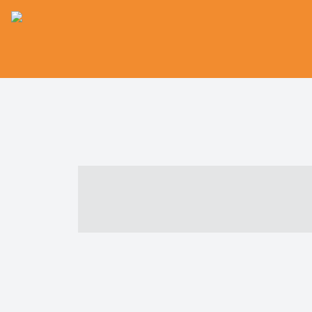
----- ----- -- -
- ------