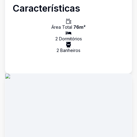
Características
Área Total
76
m²
2
Dormitório
s
2
Banheiro
s