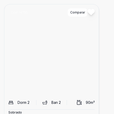
Cód:
14755
Comparar
Dorm
2
Ban
2
90
m²
Sobrado