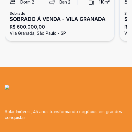
Dorm
2
Ban
2
110
m²
Sobrado
Sob
SOBRADO Á VENDA - VILA GRANADA
So
R$ 600.000,00
R$
ve
Vila Granada, São Paulo - SP
Vil
Solar Imóveis, 45 anos transformando negócios em grandes
conquistas.