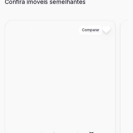
Confira imóveis semelhantes
Cód:
16014
Comparar
Có