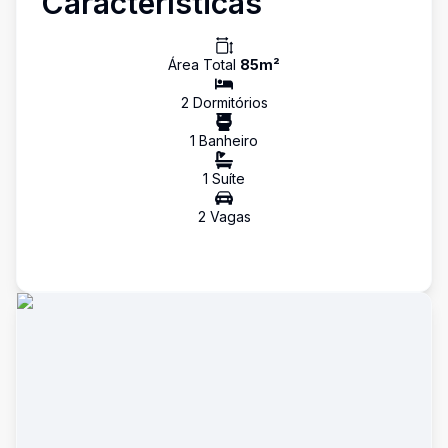
Características
Área Total
85
m²
2
Dormitório
s
1
Banheiro
1
Suíte
2
Vaga
s