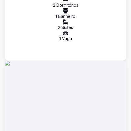
2
Dormitório
s
1
Banheiro
2
Suíte
s
1
Vaga