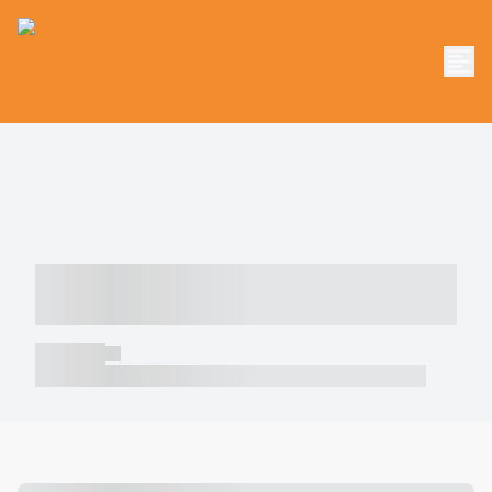
----- ----- -- ------ ---- ---- -- ----- -----
----- --- ------
----- -----
----- ----- -- ------ ---- ---- -- ----- ----- ----- --- ------