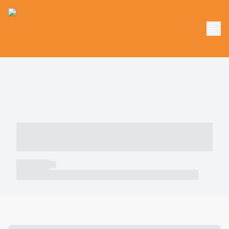
----- ----- -- ------ ---- ---- -- ----- -----
----- --- ------
----- -----
----- ----- -- ------ ---- ---- -- ----- ----- ----- --- ------