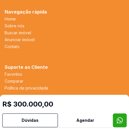
Navegação rápida
Home
Sobre nós
Buscar imóvel
Anunciar imóvel
Contato
Suporte ao Cliente
Favoritos
Comparar
Política de privacidade
R$ 300.000,00
Imobiliária Certificada:
Selo de Tecnologia Loft
Dúvidas
Agendar