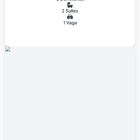
2
Suíte
s
1
Vaga