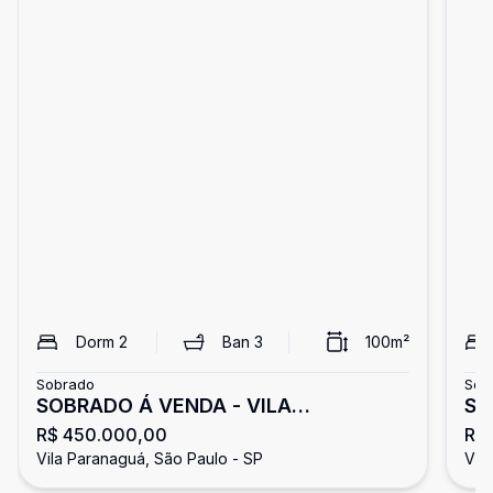
Dorm
2
Ban
3
100
m²
Sobrado
Sob
SOBRADO Á VENDA - VILA
SO
R$ 450.000,00
R$
PARANAGUÁ
MA
Vila Paranaguá, São Paulo - SP
Vil