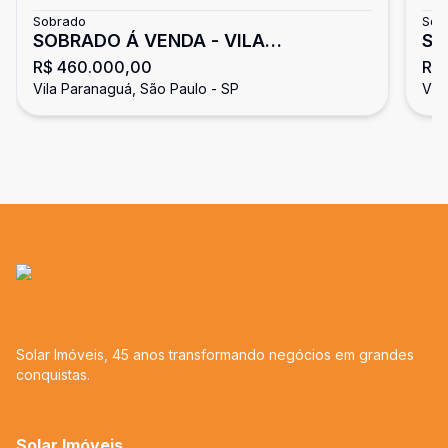
Sobrado
Sob
SOBRADO Á VENDA - VILA
SO
R$ 460.000,00
R$
PARANAGUÁ
PA
Vila Paranaguá, São Paulo - SP
Vil
Solar Imóveis, 45 anos transformando negócios em grandes
conquistas.
Solar Imóveis