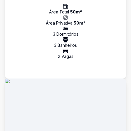
Área Total
50
m²
Área Privativa
50
m²
3
Dormitório
s
3
Banheiro
s
2
Vaga
s