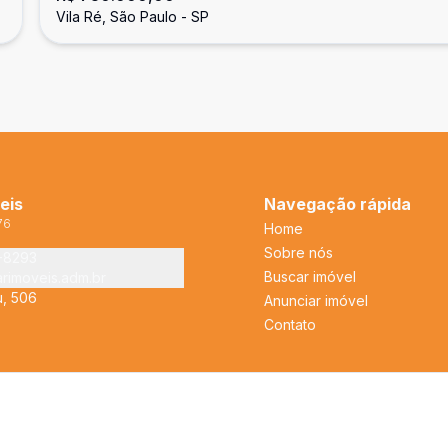
Vila Ré, São Paulo - SP
eis
Navegação rápida
76
Home
Sobre nós
2-8293
Buscar imóvel
arimoveis.adm.br
u, 506
Anunciar imóvel
Contato