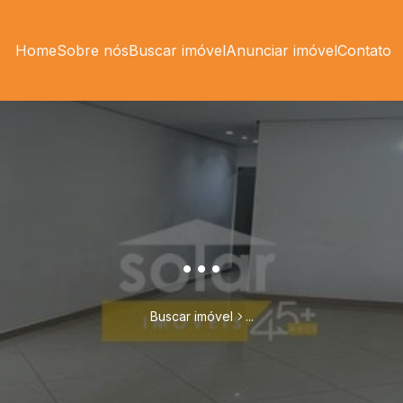
Home
Sobre nós
Buscar imóvel
Anunciar imóvel
Contato
...
Buscar imóvel
...