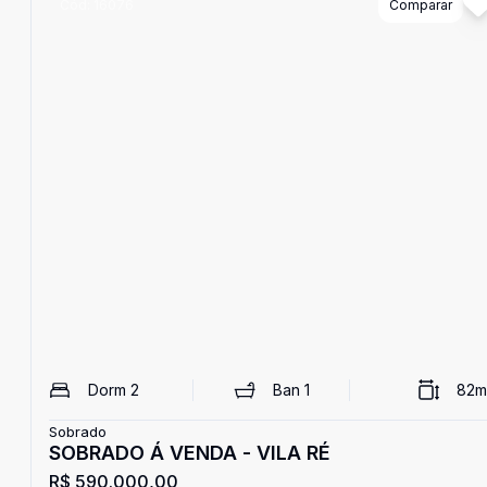
Cód:
16076
Comparar
Dorm
2
Ban
1
82
m
Sobrado
SOBRADO Á VENDA - VILA RÉ
R$ 590.000,00