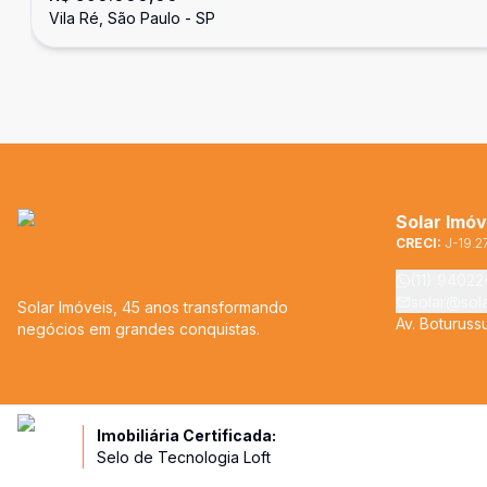
Vila Ré, São Paulo - SP
Solar Imóv
CRECI:
J-19.2
(11) 9402
solar@sol
Solar Imóveis, 45 anos transformando
Av. Boturuss
negócios em grandes conquistas.
Imobiliária Certificada:
Selo de Tecnologia Loft