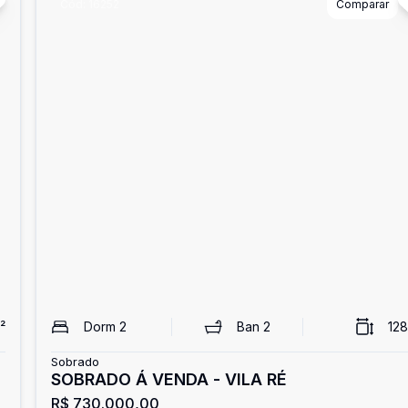
Cód:
16252
Comparar
²
Dorm
2
Ban
2
128
Sobrado
SOBRADO Á VENDA - VILA RÉ
R$ 730.000,00