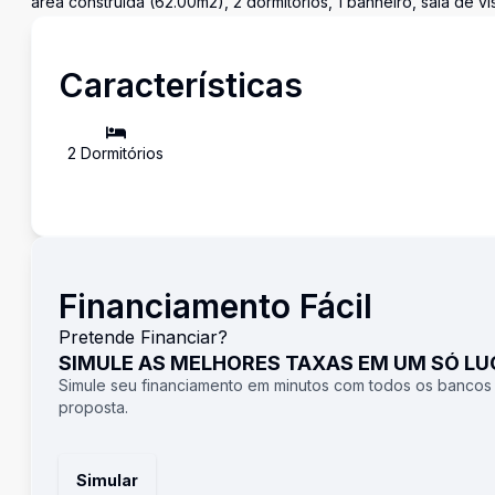
área construída (62.00m2), 2 dormitórios, 1 banheiro, sala de vi
Características
2
Dormitório
s
Financiamento Fácil
Pretende Financiar?
SIMULE AS MELHORES TAXAS EM UM SÓ L
Simule seu financiamento em minutos com todos os bancos
proposta.
Simular