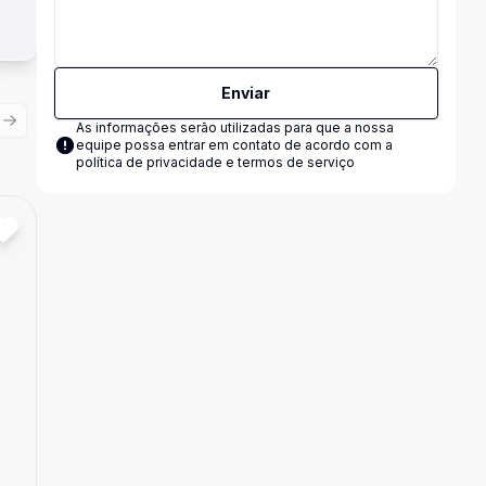
Enviar
As informações serão utilizadas para que a nossa
ious slide
Next slide
equipe possa entrar em contato de acordo com a
política de privacidade e termos de serviço
Cód:
7836
Comparar