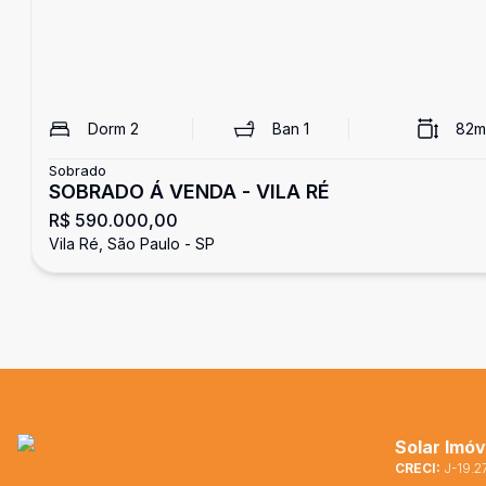
Dorm
2
Ban
1
82
m
Sobrado
SOBRADO Á VENDA - VILA RÉ
R$ 590.000,00
Vila Ré, São Paulo - SP
Solar Imóv
CRECI:
J-19.2