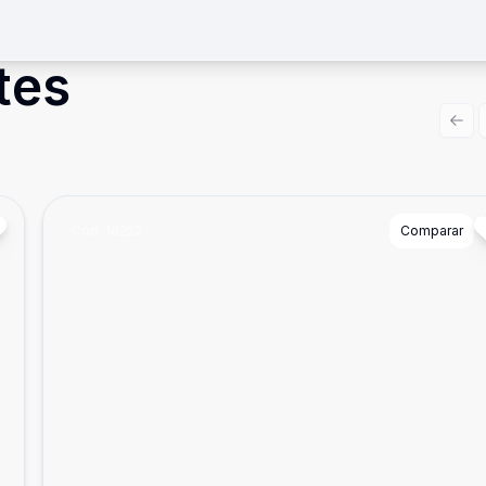
tes
Prev
Cód:
16252
Comparar