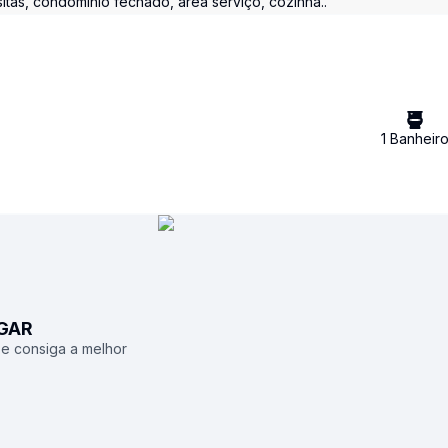
sitas, condomínio fechado, área serviço, cozinha..
1
Banheir
UGAR
 e consiga a melhor