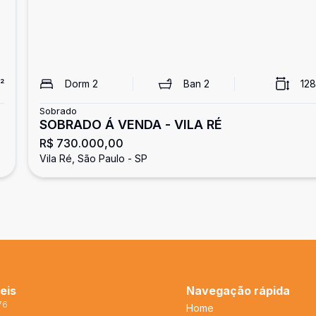
²
Dorm
2
Ban
2
128
Sobrado
SOBRADO Á VENDA - VILA RÉ
R$ 730.000,00
Vila Ré, São Paulo - SP
eis
Navegação rápida
76
Home