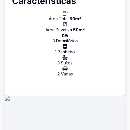
Características
Área Total
50
m²
Área Privativa
50
m²
3
Dormitório
s
1
Banheiro
3
Suíte
s
2
Vaga
s