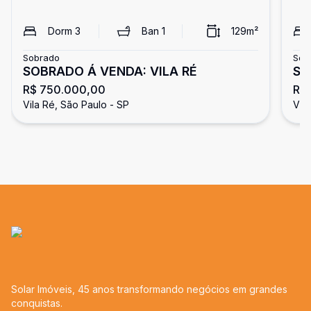
Dorm
3
Ban
1
129
m²
Sobrado
Sob
SOBRADO Á VENDA: VILA RÉ
SO
R$ 750.000,00
R$
Vila Ré, São Paulo - SP
Vil
Solar Imóveis, 45 anos transformando negócios em grandes
conquistas.