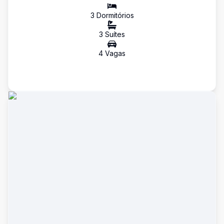
3
Dormitório
s
3
Suíte
s
4
Vaga
s