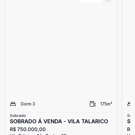
Dorm
3
175
m²
Sobrado
Sob
SOBRADO Á VENDA - VILA TALARICO
R$ 750.000,00
R$ 