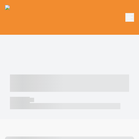
----- ----- -- ------ ---- ---- -- ----- -----
----- --- ------
----- -----
----- ----- -- ------ ---- ---- -- ----- ----- ----- --- ------