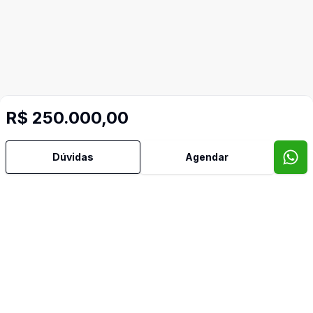
R$ 250.000,00
Dúvidas
Agendar
Imóveis semelhantes
Confira imóveis semelhantes
Cód:
17307
Comparar
Có