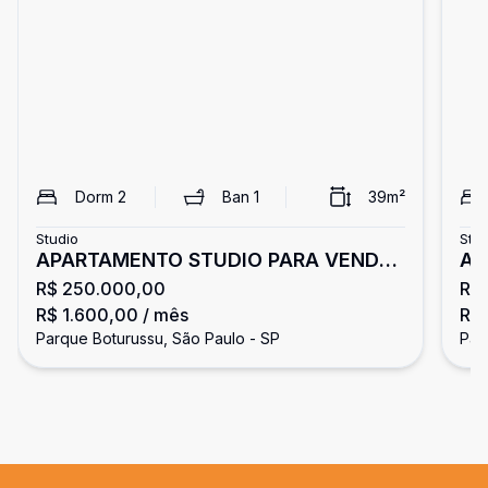
Dorm
2
Ban
1
39
m²
Studio
Stud
APARTAMENTO STUDIO PARA VENDA
AP
R$ 250.000,00
R$
E LOCAÇÃO - PARQUE BOTURUSSU
E 
R$ 1.600,00
/ mês
R$ 
Parque Boturussu, São Paulo - SP
Par