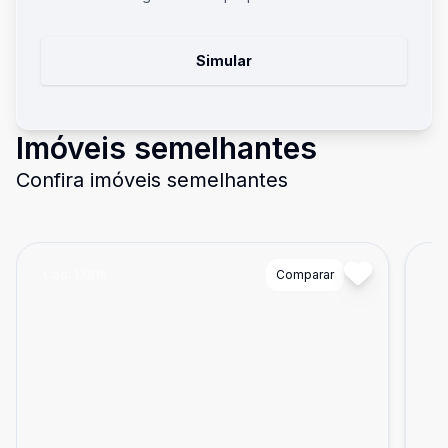
Simular
Imóveis semelhantes
Confira imóveis semelhantes
Cód:
17816
Comparar
Có