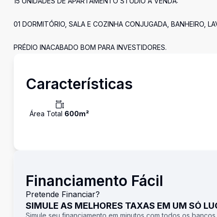
15 UNIDADES DE APARTAMENTO STUDIO Á VENDA:
01 DORMITÓRIO, SALA E COZINHA CONJUGADA, BANHEIRO, LA
PRÉDIO INACABADO BOM PARA INVESTIDORES.
Características
Área Total
600
m²
Financiamento Fácil
Pretende Financiar?
SIMULE AS MELHORES TAXAS EM UM SÓ L
Simule seu financiamento em minutos com todos os bancos