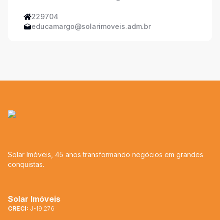
229704
educamargo@solarimoveis.adm.br
Solar Imóveis, 45 anos transformando negócios em grandes
conquistas.
Solar Imóveis
CRECI:
J-19.276