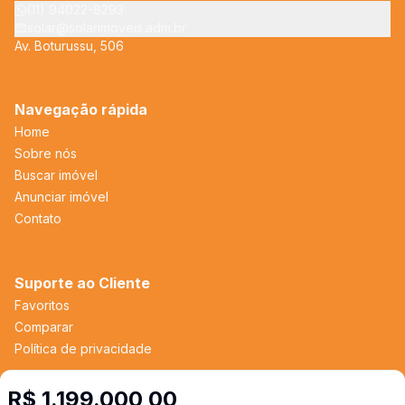
(11) 94022-8293
solar@solarimoveis.adm.br
Av. Boturussu, 506
Navegação rápida
Home
Sobre nós
Buscar imóvel
Anunciar imóvel
Contato
Suporte ao Cliente
Favoritos
Comparar
Política de privacidade
R$ 1.199.000,00