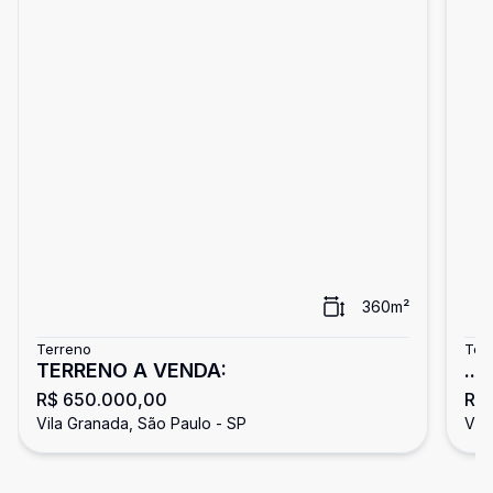
360
m²
Terreno
Ter
TERRENO A VENDA:
...
R$ 650.000,00
R$ 
Vila Granada, São Paulo - SP
Vil