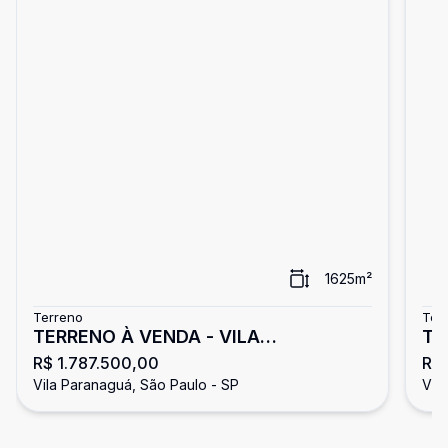
1625
m²
Terreno
Ter
TERRENO À VENDA - VILA
TE
R$ 1.787.500,00
R$ 
PARANAQUÁ
PA
Vila Paranaguá, São Paulo - SP
Vil