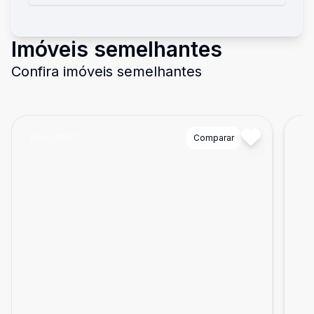
Imóveis semelhantes
Confira imóveis semelhantes
Cód:
17927
Comparar
Có