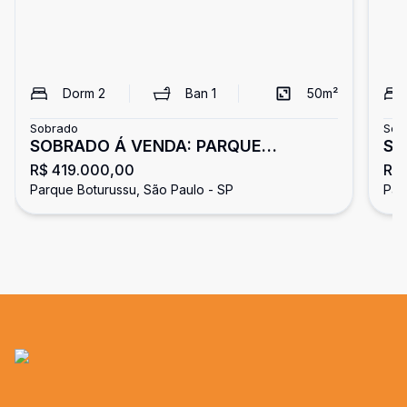
Dorm
2
Ban
1
50
m²
Sobrado
Sob
SOBRADO Á VENDA: PARQUE
SO
R$ 419.000,00
R$
BOTURUSSU
BO
Parque Boturussu, São Paulo - SP
Par