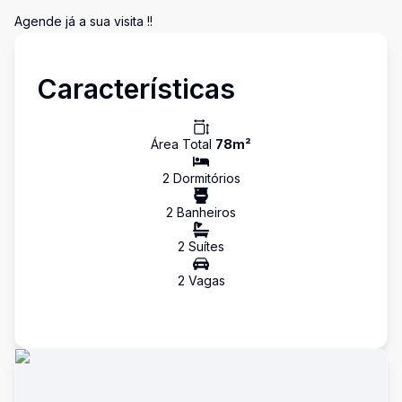
Agende já a sua visita !!
Características
Área Total
78
m²
2
Dormitório
s
2
Banheiro
s
2
Suíte
s
2
Vaga
s