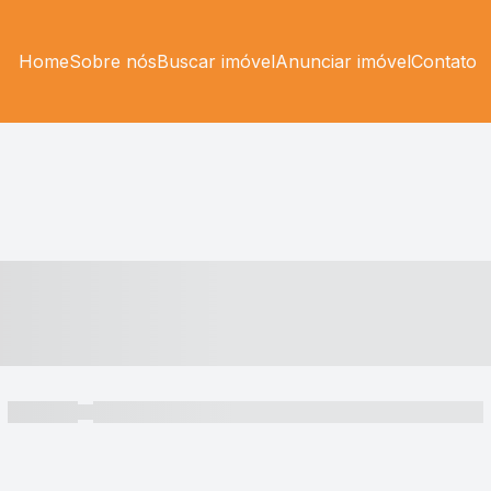
Home
Sobre nós
Buscar imóvel
Anunciar imóvel
Contato
----- ---- ---- -- ----
----- -----
----- ----- -- ------ ---- ---- -- ----- ----- ----- --- ------