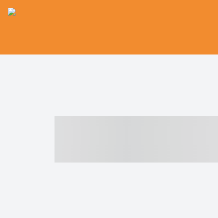
----- ----- -- -
- ------