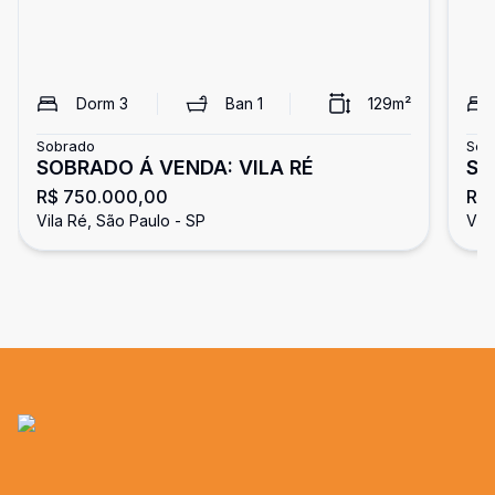
Dorm
3
Ban
1
129
m²
Sobrado
Sob
SOBRADO Á VENDA: VILA RÉ
SO
R$ 750.000,00
R$
Vila Ré, São Paulo - SP
Vil