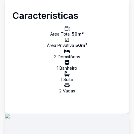
Características
Área Total
50
m²
Área Privativa
50
m²
3
Dormitório
s
1
Banheiro
1
Suíte
2
Vaga
s