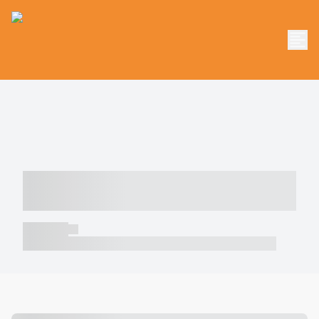
----- ----- -- ------ ---- ---- -- ----- -----
----- --- ------
----- -----
----- ----- -- ------ ---- ---- -- ----- ----- ----- --- ------